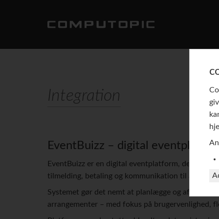
c
Co
Integration
gi
ka
hj
An
EventBuizz – digital eventplatfo
EventBuizz er en digital eventplatform, der siden 2
A
tilmelding, betaling og kommunikation til apps og v
Systemet gør det nemt at planlægge og afvikle båd
arrangementer – med fokus på brugervenlighed, fle