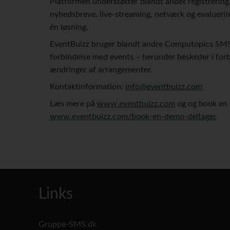
Platformen understøtter blandt andet registrering,
nyhedsbreve, live-streaming, netværk og evaluerin
én løsning.
EventBuizz bruger blandt andre Computopics SMS
forbindelse med events – herunder beskeder i fo
ændringer af arrangementer.
Kontaktinformation:
info@eventbuizz.com
Læs mere på
www.eventbuizz.com
og og book en 
www.eventbuizz.com/book-en-demo-deltager
Links
Gruppe-SMS.dk