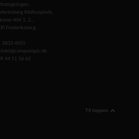
altobygningen,
ederiksberg Rådhusplads,
koner Allé 1, 2.,
00 Frederiksberg.
f. 3833 4055
ntakt@computopic.dk
R 44 11 56 62
Til toppen