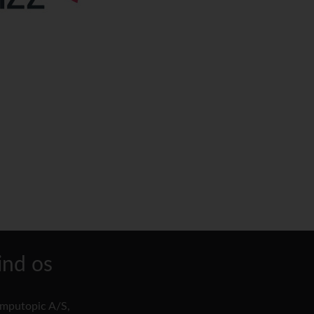
ind os
mputopic A/S,