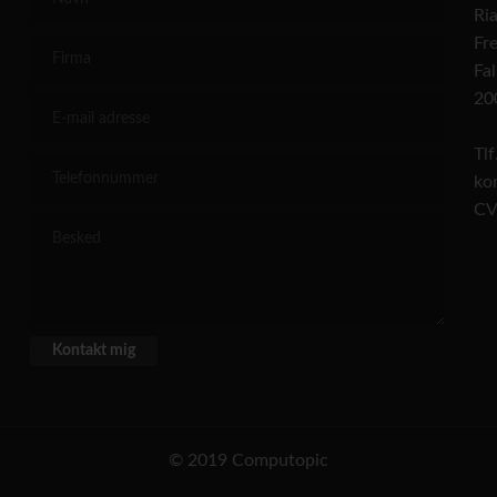
Ri
Fr
Fal
20
Tl
ko
CV
© 2019 Computopic