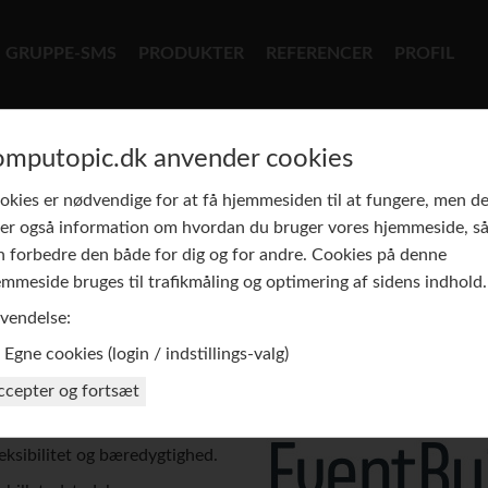
GRUPPE-SMS
PRODUKTER
REFERENCER
PROFIL
omputopic.dk anvender cookies
okies er nødvendige for at få hjemmesiden til at fungere, men d
ver også information om hvordan du bruger vores hjemmeside, så
n forbedre den både for dig og for andre. Cookies på denne
emmeside bruges til trafikmåling og optimering af sidens indhold.
vendelse:
rm
Egne cookies (login / indstillings-valg)
011 har samlet alt fra
ccepter og fortsæt
irtuelle events på ét sted.
e fysiske, online og hybride
ksibilitet og bæredygtighed.