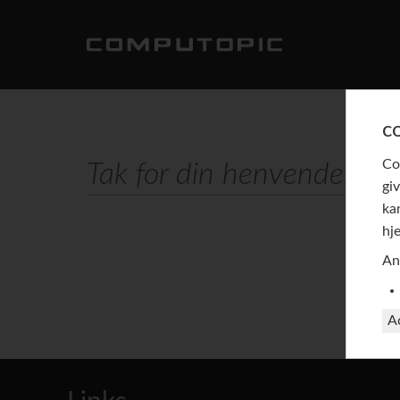
c
Co
Tak for din henvendelse
gi
ka
hj
An
A