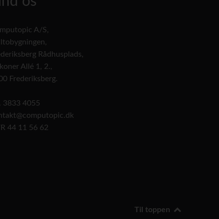
ind os
mputopic A/S,
altobygningen,
ederiksberg Rådhusplads,
koner Allé 1, 2.,
00 Frederiksberg.
f. 3833 4055
ntakt@computopic.dk
R 44 11 56 62
Til toppen