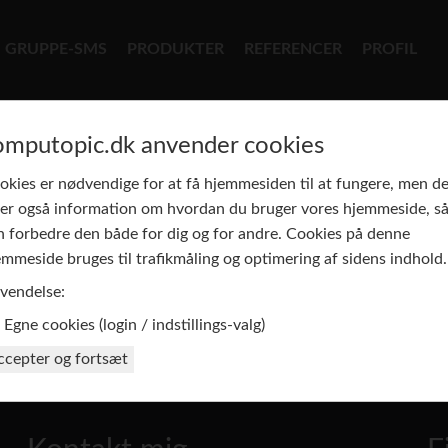
GRUPPE-SMS
PRODUKTER
REFERENCER
PROFIL
omputopic.dk anvender cookies
okies er nødvendige for at få hjemmesiden til at fungere, men d
ver også information om hvordan du bruger vores hjemmeside, så
n forbedre den både for dig og for andre. Cookies på denne
emmeside bruges til trafikmåling og optimering af sidens indhold.
vendelse:
Egne cookies (login / indstillings-valg)
ccepter og fortsæt