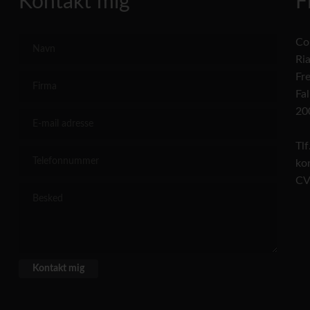
Kontakt mig
F
Co
Ri
Fr
Fal
20
Tl
ko
CV